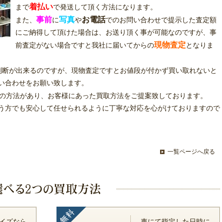
着払い
まで
で発送して頂く方法になります。
事前
写真
お電話
また、
に
や
でのお問い合わせで提示した査定額
にご納得して頂けた場合は、お送り頂く事が可能なのですが、事
現物査定
前査定がない場合ですと我社に届いてからの
となりま
判断が出来るのですが、現物査定ですとお値段が付かず買い取れないと
い合わせをお願い致します。
の方法があり、お客様にあった買取方法をご提案致しております。
う方でも安心して任せられるように丁寧な対応を心がけておりますので
一覧ページへ戻る
イズなら
車にて指定した日時に