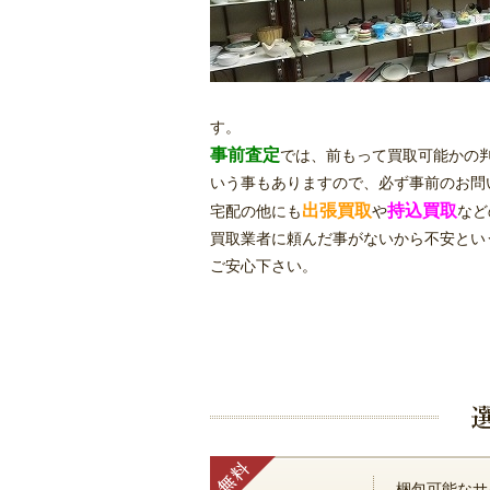
す。
事前査定
では、前もって買取可能かの
いう事もありますので、必ず事前のお問
出張買取
持込買取
宅配の他にも
や
など
買取業者に頼んだ事がないから不安とい
ご安心下さい。
梱包可能なサ