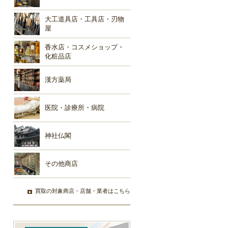
大工道具店・工具店・刃物
屋
香水店・コスメショップ・
化粧品店
漢方薬局
医院・診療所・病院
神社仏閣
その他商店
買取の対象商店・店舗・業者はこちら