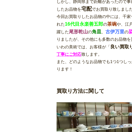
しかし、静岡県まで距離があったので事
宅配
したお品物を
でお買取り致しまし
今回お買取りしたお品物の中には、千家
16代目永楽善五郎
茶碗
れた
の
や、江
尾形乾山
角皿
古伊万里
躍した
の
、
の
りましたが、その他にも多数のお品物を
良い買取
いわの美術では、お客様が「
丁寧にご対応
致します。
また、どのようなお品物でも1つ1つし
ります！
買取り方法に関して