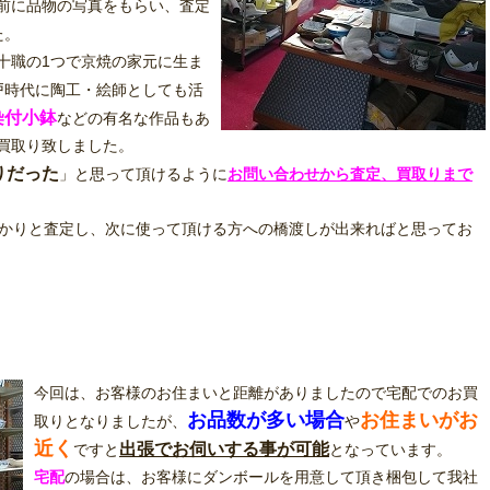
前に品物の写真をもらい、査定
た。
十職の1つで京焼の家元に生ま
戸時代に陶工・絵師としても活
染付小鉢
などの有名な作品もあ
買取り致しました。
りだった
」と思って頂けるように
お問い合わせから査定、買取りまで
っかりと査定し、次に使って頂ける方への橋渡しが出来ればと思ってお
今回は、お客様のお住まいと距離がありましたので宅配でのお買
お品数が多い場合
お住まいがお
取りとなりましたが、
や
近く
出張でお伺いする事が可能
ですと
となっています。
宅配
の場合は、お客様にダンボールを用意して頂き梱包して我社