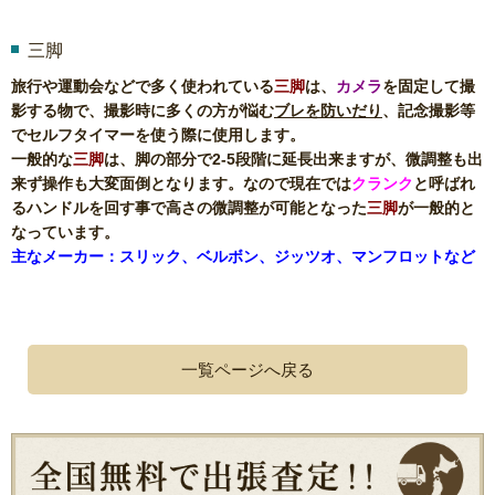
三脚
旅行や運動会などで多く使われている
三脚
は、
カメラ
を固定して撮
影する物で、撮影時に多くの方が悩む
ブレを防いだり
、記念撮影等
でセルフタイマーを使う際に使用します。
一般的な
三脚
は、脚の部分で2-5段階に延長出来ますが、微調整も出
来ず操作も大変面倒となります。なので現在では
クランク
と呼ばれ
るハンドルを回す事で高さの微調整が可能となった
三脚
が一般的と
なっています。
主なメーカー：スリック、ベルボン、ジッツオ、マンフロットなど
一覧ページへ戻る