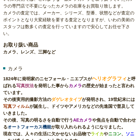
ラの専門店で不要になったカメラの在庫をお買取り致します。
カメラの査定では、メーカー、シリーズ、型番、状態などが査定の
ポイントとなり大変経験を要する査定となりますが、いわの美術の
スタッフは数多くの査定を行っていますので安心してお任せ下さ
い。
お取り扱い商品
カメラ、レンズ、三脚など
カメラ
ヘリオグラフィ
1824年に発明家のニセフォール・ニエプスが
と呼
ばれる
写真技法
を発明した事から
カメラ
の歴史が始まったと言われ
ています。
その後実用的撮影方法の
ダゲレオタイプ
が発明され、19世紀末には
写真フィルム
が誕生し、ドイツやアメリカなどの先進国で普及して
いきました。
その後、写真の明るさを自動で行う
AEカメラ
や焦点を自動で合わせ
る
オートフォーカス機能
が取り入れられるようになりました。
現在では、人々の生活に欠かせないお品物で
ライカ
や
ニコン
、
ソニ