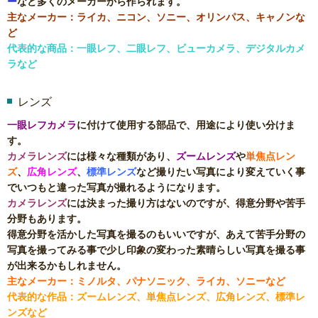
ー
など多くのメーカーから作られます。
主なメーカー：ライカ、ニコン、ソニー、オリンパス、キャノンな
ど
代表的な商品：一眼レフ、二眼レフ、ビューカメラ、デジタルカメ
ラなど
レンズ
一眼レフカメラ
に付けて使用する部品で、用途により使い分けま
す。
カメラレンズ
には様々な種類があり、
ズームレンズ
や
単焦点レン
ズ
、
広角レンズ
、
標準レンズ
など撮りたい写真により変えていく事
でいつもと違った写真が撮れるようになります。
カメラレンズ
には決まった撮り方はないのですが、得意分野や苦手
分野もあります。
得意分野を活かした写真を撮るのもいいですが、あえて苦手分野の
写真を撮ってみる事で少し印象の変わった素晴らしい写真を撮る事
が出来るかもしれません。
主なメーカー：ミノルタ、パナソニック、ライカ、ソニーなど
代表的な作品：ズームレンズ、単焦点レンズ、広角レンズ、標準レ
ンズなど