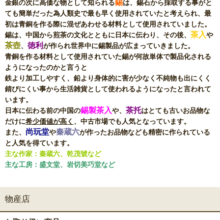
錫
金銀の次に高価な物として知られる
は、錫石から採取する事がと
ても簡単だった為人類史で最も早く使用されていたと考えられ、最
初は青銅を作る際に混ぜあわせる材料として使用されていました。
茶入
錫は、中国から煎茶の文化とともに日本に伝わり、その後、
や
茶壺
徳利
、
が作られ世界中に錫製品が広まっていきました。
青銅を作る材料として使用されていた錫が何故単体で製品化される
ようになったのかと言うと
鉄より加工しやすく、鉛より身体的に害が少なく不純物も出にくく
錆びにくい事から生活雑貨として使われるようになったと言われて
います。
錫製茶入
茶托
日本に伝わる前の中国の
や、
はとても古いお品物な
だけに
希少価値が高く
、中古市場でも人気となっています。
尚玩堂
秦蔵六
また、
や
が作ったお品物なども精密に作られている
と人気を得ています。
主な作家：秦蔵六、乾茂號など
主な工房：盛文堂、岩切美巧堂など
物産店