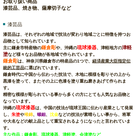
お取り扱い商品
漆芸品、焼き物、薩摩切子など
漆芸品
漆芸品は、それぞれの地域で技法が変わり地域ごとに特徴を持つお
品物として知られています。
鎌倉彫
琉球漆器
津軽
主に鎌倉市特産物の
や、沖縄の
、津軽地方の
塗
など様々なお品物が各地域で作られています。
鎌倉彫
は、神奈川県鎌倉市の特産品の1つで、
経済産業大臣指定伝
統的工芸品
に選ばれています。
鎌倉時代に中国から伝わった技法で、木地に模様を彫りその上から
黒漆を塗って、またその上に色漆を塗り重ね磨きあげて作られま
す。
精密な模様が彫られている事から多くの方にとても人気なお品物と
なっています。
琉球漆器
沖縄の
は、中国の技法が琉球王国に伝わり産業として発展
し、
朱塗
や
堆錦
、
螺鈿
、
沈金
などの技法が素晴らしい事から、将軍
や大名などの献上品として重宝されるようになったと言われていま
す。
主な作品：鎌倉彫、琉球漆器、津軽塗、会津塗など