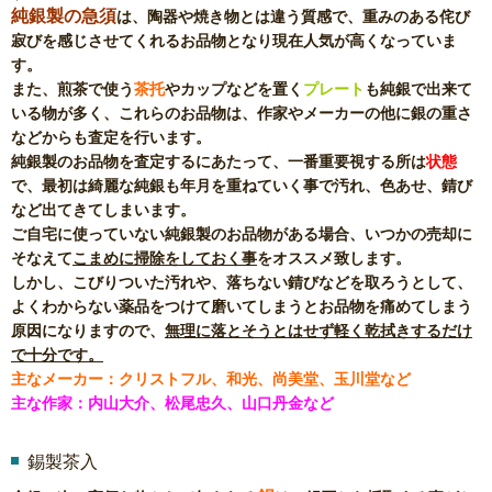
純銀製の急須
は、陶器や焼き物とは違う質感で、重みのある侘び
寂びを感じさせてくれるお品物となり現在人気が高くなっていま
す。
また、煎茶で使う
茶托
やカップなどを置く
プレート
も純銀で出来て
いる物が多く、これらのお品物は、作家やメーカーの他に銀の重さ
などからも査定を行います。
純銀製のお品物を査定するにあたって、一番重要視する所は
状態
で、最初は綺麗な純銀も年月を重ねていく事で汚れ、色あせ、錆び
など出てきてしまいます。
ご自宅に使っていない純銀製のお品物がある場合、いつかの売却に
そなえて
こまめに掃除をしておく事
をオススメ致します。
しかし、こびりついた汚れや、落ちない錆びなどを取ろうとして、
よくわからない薬品をつけて磨いてしまうとお品物を痛めてしまう
原因になりますので、
無理に落とそうとはせず軽く乾拭きするだけ
で十分です。
主なメーカー：クリストフル、和光、尚美堂、玉川堂など
主な作家：内山大介、松尾忠久、山口丹金など
錫製茶入