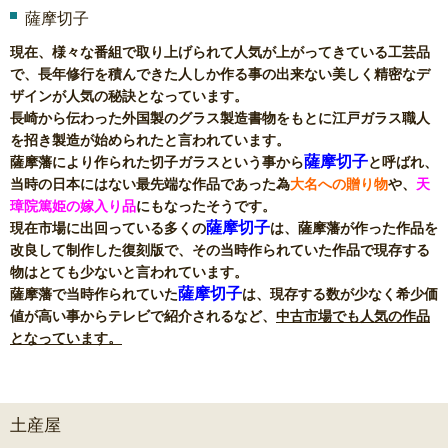
薩摩切子
現在、様々な番組で取り上げられて人気が上がってきている工芸品
で、長年修行を積んできた人しか作る事の出来ない美しく精密なデ
ザインが人気の秘訣となっています。
長崎から伝わった外国製のグラス製造書物をもとに江戸ガラス職人
を招き製造が始められたと言われています。
薩摩切子
薩摩藩により作られた切子ガラスという事から
と呼ばれ、
当時の日本にはない最先端な作品であった為
大名への贈り物
や、
天
璋院篤姫の嫁入り品
にもなったそうです。
薩摩切子
現在市場に出回っている多くの
は、薩摩藩が作った作品を
改良して制作した復刻版で、その当時作られていた作品で現存する
物はとても少ないと言われています。
薩摩切子
薩摩藩で当時作られていた
は、現存する数が少なく希少価
値が高い事からテレビで紹介されるなど、
中古市場でも人気の作品
となっています。
土産屋