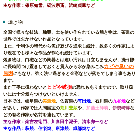
主な作家：篠原如雪、砺波宗斎、浜崎貞鳳など
焼き物
全国で様々な技法、釉薬、土を使い作られている焼き物は、茶道の
世界では欠かせない作品となっています。
また、千利休の時代から侘び寂びを追求し続け、数多くの作家によ
り現在でも様々な作品が作られ続けています。
焼き物は、白磁などの陶器とは違い汚れは目立ちませんが、洗う際
カビや臭いの
に長時間つけ置きしておくと貫入から水が染みこみ
原因
にもなり、強く洗い過ぎると金彩などが落ちてしまう事もあり
ます。
ヒビや破損
また丁寧に扱わないと
の恐れもありますので、取り扱
いには十分気をつけないといけません。
日本では、岐阜県の
美濃焼
、佐賀県の
有田焼
、石川県の
九谷焼
など
があり、作家では人間国宝の
荒川豊蔵
や、
加藤土師萌
、
伊勢崎淳
な
どの有名作家が名前を連ねています。
主な作家：楽吉左衛門、川喜田半泥子、清水卯一など
主な作品：萩焼、信楽焼、唐津焼、織部焼など