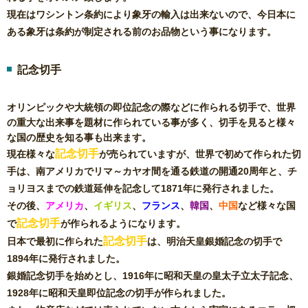
現在はワシントン条約により象牙の輸入は出来ないので、今日本に
ある象牙は条約が制定される前のお品物という事になります。
記念切手
オリンピックや大統領の即位記念の際などに作られる切手で、世界
の重大な出来事を題材に作られている事が多く、切手を見ると様々
な国の歴史を知る事も出来ます。
記念切手
現在様々な
が売られていますが、世界で初めて作られた切
手は、南アメリカでリマ～カヤオ間を通る鉄道の開通20周年と、チ
ョリヨスまでの鉄道延伸を記念して1871年に発行されました。
その後、
アメリカ
、
イギリス
、
フランス
、
韓国
、
中国
など様々な国
記念切手
で
が作られるようになります。
記念切手
日本で最初に作られた
は、明治天皇銀婚記念の切手で
1894年に発行されました。
銀婚記念切手を始めとし、1916年に昭和天皇の皇太子立太子記念、
1928年に昭和天皇即位記念の切手が作られました。