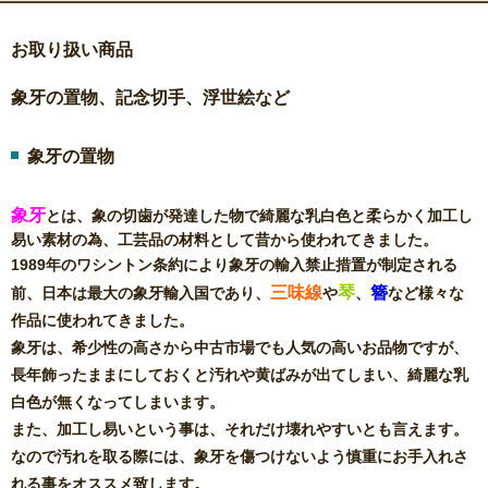
お取り扱い商品
象牙の置物、記念切手、浮世絵など
象牙の置物
象牙
とは、象の切歯が発達した物で綺麗な乳白色と柔らかく加工し
易い素材の為、工芸品の材料として昔から使われてきました。
1989年のワシントン条約により象牙の輸入禁止措置が制定される
三味線
琴
簪
前、日本は最大の象牙輸入国であり、
や
、
など様々な
作品に使われてきました。
象牙は、希少性の高さから中古市場でも人気の高いお品物ですが、
長年飾ったままにしておくと汚れや黄ばみが出てしまい、綺麗な乳
白色が無くなってしまいます。
また、加工し易いという事は、それだけ壊れやすいとも言えます。
なので汚れを取る際には、象牙を傷つけないよう慎重にお手入れさ
れる事をオススメ致します。