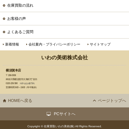
在庫買取の流れ
お客様の声
よくあるご質問
新着情報
会社案内・プライバシーポリシー
サイトマップ
いわの美術株式会社
横須賀本店
〒238-0008
神奈川県横須賀市大滝町2丁目21
0120-226-590
※持ち込み要予約
営業時間 9:00～19:00（年中無休）
HOMEへ戻る
ページトップへ
PCサイトへ
Copyright © 在庫買取いわの美術(株) All Rights Reserved.