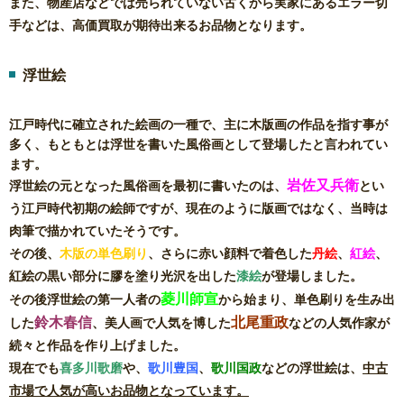
また、物産店などでは売られていない古くから実家にあるエラー切
手などは、高価買取が期待出来るお品物となります。
浮世絵
江戸時代に確立された絵画の一種で、主に木版画の作品を指す事が
多く、もともとは浮世を書いた風俗画として登場したと言われてい
ます。
岩佐又兵衛
浮世絵の元となった風俗画を最初に書いたのは、
とい
う江戸時代初期の絵師ですが、現在のように版画ではなく、当時は
肉筆で描かれていたそうです。
その後、
木版の単色刷り
、さらに赤い顔料で着色した
丹絵
、
紅絵
、
紅絵の黒い部分に膠を塗り光沢を出した
漆絵
が登場しました。
菱川師宣
その後浮世絵の第一人者の
から始まり、単色刷りを生み出
鈴木春信
北尾重政
した
、美人画で人気を博した
などの人気作家が
続々と作品を作り上げました。
現在でも
喜多川歌磨
や、
歌川豊国
、
歌川国政
などの浮世絵は、
中古
市場で人気が高いお品物となっています。