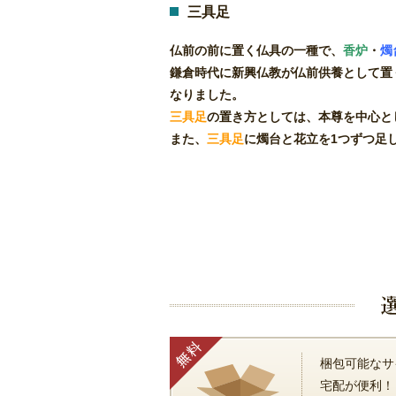
三具足
仏前の前に置く仏具の一種で、
香炉
・
燭
鎌倉時代に新興仏教が仏前供養として置
なりました。
三具足
の置き方としては、本尊を中心と
また、
三具足
に燭台と花立を1つずつ足
梱包可能なサ
宅配が便利！