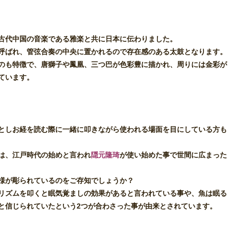
古代中国の音楽である雅楽と共に日本に伝わりました。
呼ばれ、管弦合奏の中央に置かれるので存在感のある太鼓となります。
のも特徴で、唐獅子や鳳凰、三つ巴が色彩豊に描かれ、周りには金彩が
ています。
としお経を読む際に一緒に叩きながら使われる場面を目にしている方も
は、江戸時代の始めと言われ
隠元隆琦
が使い始めた事で世間に広まった
様が彫られているのをご存知でしょうか？
リズムを叩くと眠気覚ましの効果があると言われている事や、魚は眠る
と信じられていたという2つが合わさった事が由来とされています。