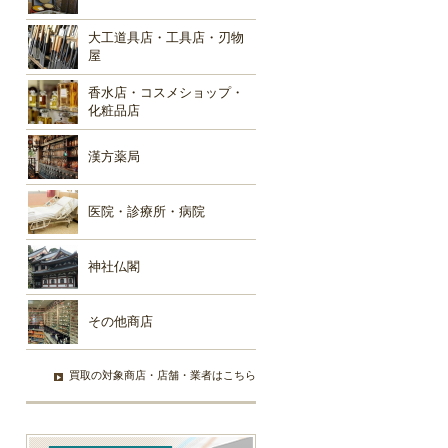
大工道具店・工具店・刃物
屋
香水店・コスメショップ・
化粧品店
漢方薬局
医院・診療所・病院
神社仏閣
その他商店
買取の対象商店・店舗・業者はこちら