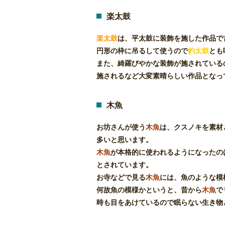
楽太鼓
楽太鼓
は、平太鼓に装飾を施した作品で
円形の枠に吊るして使うので
釣太鼓
とも
また、綺羅びやかな装飾が施されている
施されるなど大変素晴らしい作品となっ
木魚
お坊さんが使う
木魚
は、クスノキを素材
多いと思います。
木魚
が本格的に使われるようになったの
とされています。
お寺などで見る
木魚
には、魚のような模
何故魚の模様かというと、昔から
木魚
で
時も目をあけているので眠らない生き物