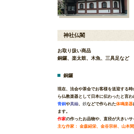
神社仏閣
お取り扱い商品
銅鑼、楽太鼓、木魚、三具足など
銅鑼
現在、法会や茶会でお客様を送迎する時
ら仏教楽器として日本に伝わったと言わ
青銅
や
真鍮
、
鉄
などで作られた
体鳴楽器
ます。
作家
の作ったお品物や、直径が大きいサ
主な作家： 金森紹栄、金谷宗林、山本